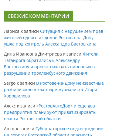
СВЕЖИЕ КОММЕНТАРИИ
Лариса
к записи
Ситуация с нарушением прав
жителей одного из домов Ростова-на-Дону
ушла под контроль Александра Бастрыкина
Дина Ивановна Дмитриева
к записи
Жители
Таганрога обратились к Александру
Бастрыкину и просят наказать виновных в
разрушении троллейбусного движения
Sergo
к записи
В Ростове-на-Дону неизвестные
разбили окно в квартире журналиста Игоря
Хорошилова
Алекс
к записи
«РостовАвтоДор» и еще два
предприятия планируют приватизировать
власти Ростовской области
Ашот
к записи
Губернаторское подтверждение:
на дорогах Ростовской области опасность