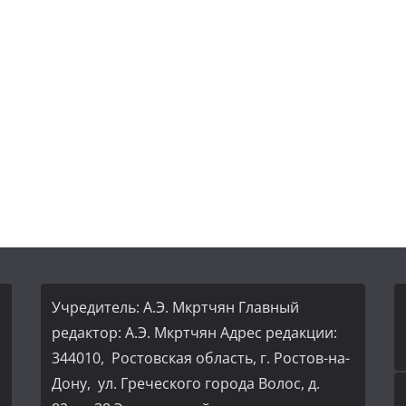
Учредитель: А.Э. Мкртчян Главный
редактор: А.Э. Мкртчян Адрес редакции:
344010, Ростовская область, г. Ростов-на-
Дону, ул. Греческого города Волос, д.