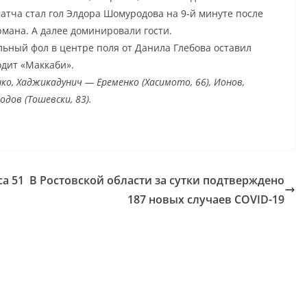
тча стал гол Элдора Шомуродова на 9-й минуте после
мана. А далее доминировали гости.
льный фол в центре поля от Данила Глебова оставил
одит «Маккаби».
нко, Хаджикадунич — Еременко (Хасимото, 66), Ионов,
дов (Тошевски, 83).
са 51
В Ростовской области за сутки подтверждено
187 новых случаев COVID-19