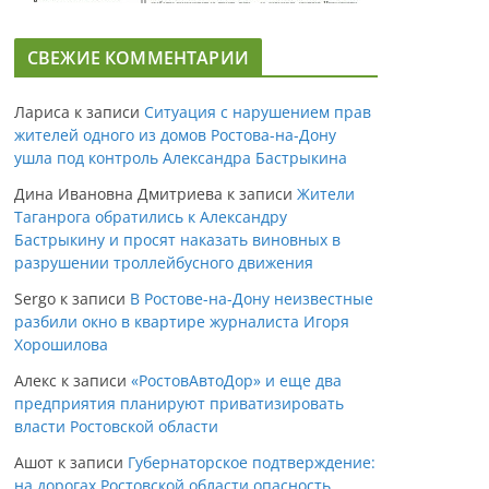
СВЕЖИЕ КОММЕНТАРИИ
Лариса
к записи
Ситуация с нарушением прав
жителей одного из домов Ростова-на-Дону
ушла под контроль Александра Бастрыкина
Дина Ивановна Дмитриева
к записи
Жители
Таганрога обратились к Александру
Бастрыкину и просят наказать виновных в
разрушении троллейбусного движения
Sergo
к записи
В Ростове-на-Дону неизвестные
разбили окно в квартире журналиста Игоря
Хорошилова
Алекс
к записи
«РостовАвтоДор» и еще два
предприятия планируют приватизировать
власти Ростовской области
Ашот
к записи
Губернаторское подтверждение:
на дорогах Ростовской области опасность