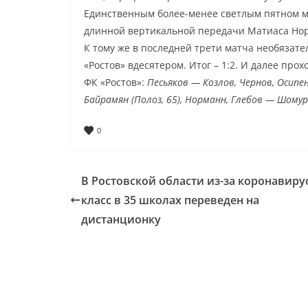
Единственным более-менее светлым пятном ма
длинной вертикальной передачи Матиаса Нор
К тому же в последней трети матча необязате
«Ростов» вдесятером. Итог – 1:2. И далее прох
ФК «Ростов»:
Песьяков — Козлов, Чернов, Осипе
Байрамян (Полоз, 65), Норманн, Глебов — Шомуро
0
В Ростовской области из-за коронавиру
класс в 35 школах переведен на
дистанционку