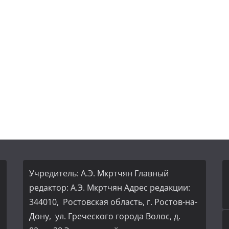
Учредитель: А.Э. Мкртчян Главный
редактор: А.Э. Мкртчян Адрес редакции:
344010, Ростовская область, г. Ростов-на-
Дону, ул. Греческого города Волос, д.