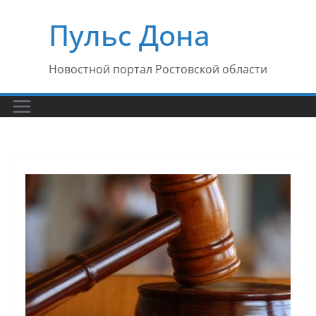
Перейти
Пульс Дона
к
содержимому
Новостной портал Ростовской области