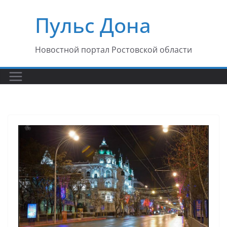
Перейти
Пульс Дона
к
содержимому
Новостной портал Ростовской области