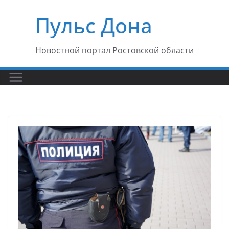
Перейти
Пульс Дона
к
содержимому
Новостной портал Ростовской области