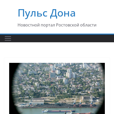
Перейти
Пульс Дона
к
содержимому
Новостной портал Ростовской области