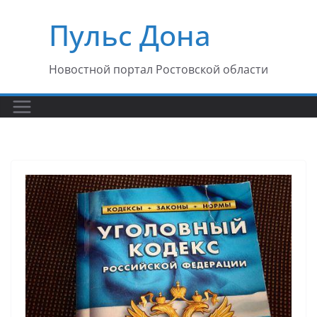
Перейти
Пульс Дона
к
содержимому
Новостной портал Ростовской области