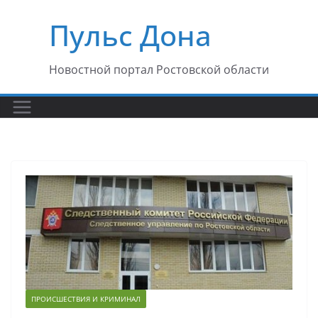
Перейти
Пульс Дона
к
содержимому
Новостной портал Ростовской области
ПРОИСШЕСТВИЯ И КРИМИНАЛ