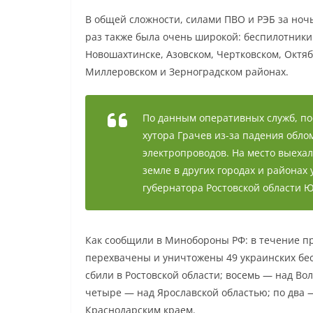
В общей сложности, силами ПВО и РЭБ за ночь
раз также была очень широкой: беспилотники 
Новошахтинске, Азовском, Чертковском, Октяб
Миллеровском и Зерноградском районах.
По данным оперативных служб, по
хутора Грачев из-за падения обл
электропроводов. На место выеха
земле в других городах и районах
губернатора Ростовской области 
Как сообщили в Минобороны РФ: в течение 
перехвачены и уничтожены 49 украинских бе
сбили в Ростовской области; восемь — над Во
четыре — над Ярославской областью; по два 
Краснодарским краем.