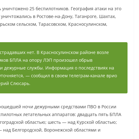
 уничтожено 25 беспилотников. География атаки на это
уничтожались в Ростове-на-Дону, Таганроге, Шахтах,
рьском сельском, Тарасовском, Красносулинском,
страдавших нет. В Красносулинском районе возле
омков БПЛА на опору ЛЭП произошел обрыв
ли дежурные службы. Информация о последствиях на
 уточняется, — сообщил в своем телеграм-канале врио
Юрий Слюсарь.
прошедшей ночи дежурными средствами ПВО в России
спилотных летательных аппаратов: двадцать пять БПЛА
лгоградской областью; шесть — над Курской областью;
— над Белгородской, Воронежской областями и