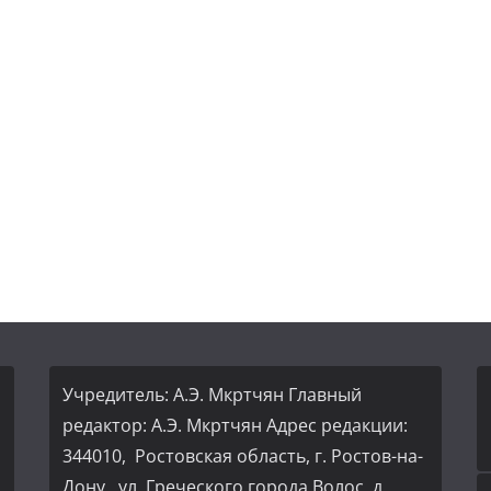
Учредитель: А.Э. Мкртчян Главный
редактор: А.Э. Мкртчян Адрес редакции:
344010, Ростовская область, г. Ростов-на-
Дону, ул. Греческого города Волос, д.