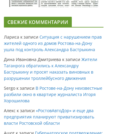
СВЕЖИЕ КОММЕНТАРИИ
Лариса
к записи
Ситуация с нарушением прав
жителей одного из домов Ростова-на-Дону
ушла под контроль Александра Бастрыкина
Дина Ивановна Дмитриева
к записи
Жители
Таганрога обратились к Александру
Бастрыкину и просят наказать виновных в
разрушении троллейбусного движения
Sergo
к записи
В Ростове-на-Дону неизвестные
разбили окно в квартире журналиста Игоря
Хорошилова
Алекс
к записи
«РостовАвтоДор» и еще два
предприятия планируют приватизировать
власти Ростовской области
Ашот
к записи
Губернаторское подтверждение: