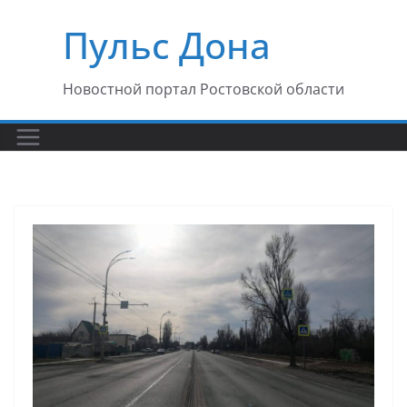
Перейти
Пульс Дона
к
содержимому
Новостной портал Ростовской области