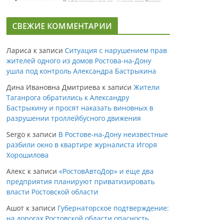
СВЕЖИЕ КОММЕНТАРИИ
Лариса
к записи
Ситуация с нарушением прав
жителей одного из домов Ростова-на-Дону
ушла под контроль Александра Бастрыкина
Дина Ивановна Дмитриева
к записи
Жители
Таганрога обратились к Александру
Бастрыкину и просят наказать виновных в
разрушении троллейбусного движения
Sergo
к записи
В Ростове-на-Дону неизвестные
разбили окно в квартире журналиста Игоря
Хорошилова
Алекс
к записи
«РостовАвтоДор» и еще два
предприятия планируют приватизировать
власти Ростовской области
Ашот
к записи
Губернаторское подтверждение:
на дорогах Ростовской области опасность