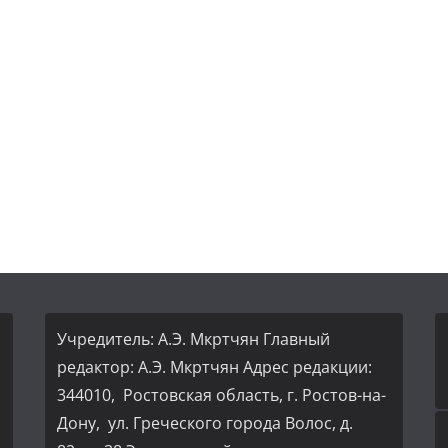
Учредитель: А.Э. Мкртчян Главный
редактор: А.Э. Мкртчян Адрес редакции:
344010, Ростовская область, г. Ростов-на-
Дону, ул. Греческого города Волос, д.