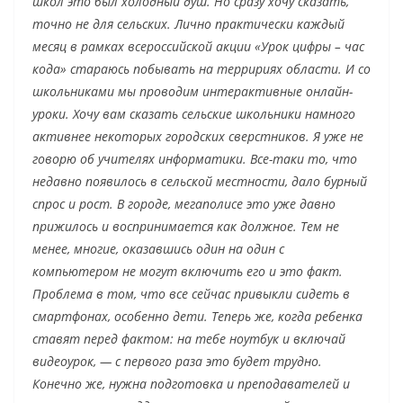
школ это был холодный душ. Но сразу хочу сказать,
точно не для сельских. Лично практически каждый
месяц в рамках всероссийской акции «Урок цифры – час
кода» стараюсь побывать на терририях области. И со
школьниками мы проводим интерактивные онлайн-
уроки. Хочу вам сказать сельские школьники намного
активнее некоторых городских сверстников. Я уже не
говорю об учителях информатики. Все-таки то, что
недавно появилось в сельской местности, дало бурный
спрос и рост. В городе, мегаполисе это уже давно
прижилось и воспринимается как должное. Тем не
менее, многие, оказавшись один на один с
компьютером не могут включить его и это факт.
Проблема в том, что все сейчас привыкли сидеть в
смартфонах, особенно дети. Теперь же, когда ребенка
ставят перед фактом: на тебе ноутбук и включай
видеоурок, — с первого раза это будет трудно.
Конечно же, нужна подготовка и преподавателей и