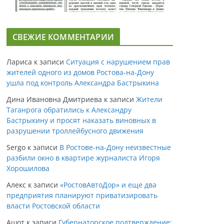
СВЕЖИЕ КОММЕНТАРИИ
Лариса
к записи
Ситуация с нарушением прав
жителей одного из домов Ростова-на-Дону
ушла под контроль Александра Бастрыкина
Дина Ивановна Дмитриева
к записи
Жители
Таганрога обратились к Александру
Бастрыкину и просят наказать виновных в
разрушении троллейбусного движения
Sergo
к записи
В Ростове-на-Дону неизвестные
разбили окно в квартире журналиста Игоря
Хорошилова
Алекс
к записи
«РостовАвтоДор» и еще два
предприятия планируют приватизировать
власти Ростовской области
Ашот
к записи
Губернаторское подтверждение: