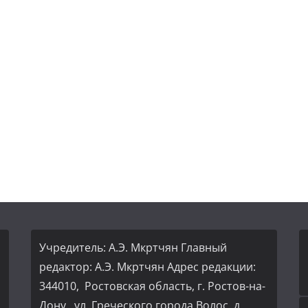
Учредитель: А.Э. Мкртчян Главный
редактор: А.Э. Мкртчян Адрес редакции:
344010, Ростовская область, г. Ростов-на-
Дону, ул. Греческого города Волос, д.