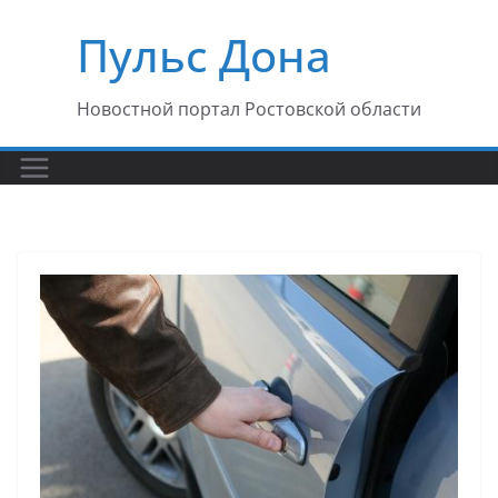
Перейти
Пульс Дона
к
содержимому
Новостной портал Ростовской области