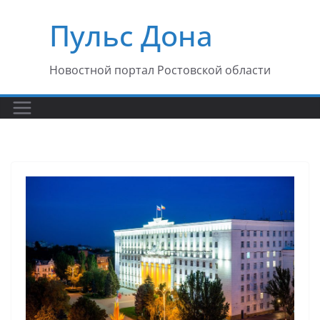
Перейти
Пульс Дона
к
содержимому
Новостной портал Ростовской области