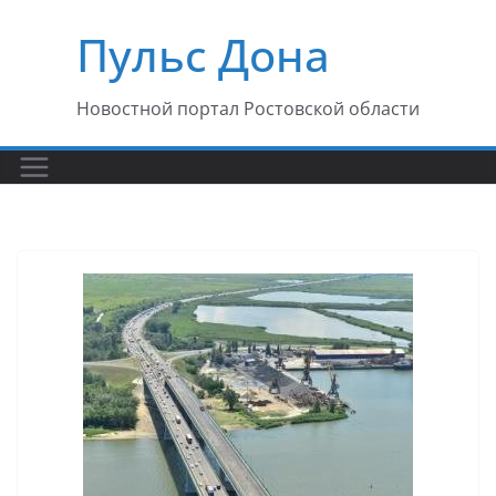
Перейти
Пульс Дона
к
содержимому
Новостной портал Ростовской области