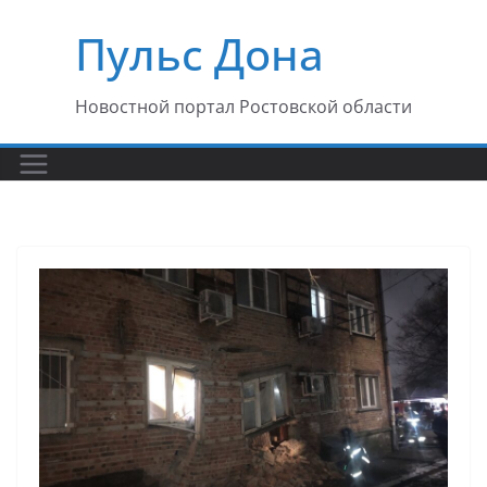
Перейти
Пульс Дона
к
содержимому
Новостной портал Ростовской области