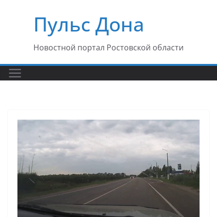
Перейти
Пульс Дона
к
содержимому
Новостной портал Ростовской области