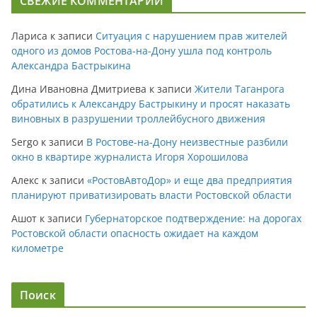
СВЕЖИЕ КОММЕНТАРИИ
Лариса
к записи
Ситуация с нарушением прав жителей
одного из домов Ростова-на-Дону ушла под контроль
Александра Бастрыкина
Дина Ивановна Дмитриева
к записи
Жители Таганрога
обратились к Александру Бастрыкину и просят наказать
виновных в разрушении троллейбусного движения
Sergo
к записи
В Ростове-на-Дону неизвестные разбили
окно в квартире журналиста Игоря Хорошилова
Алекс
к записи
«РостовАвтоДор» и еще два предприятия
планируют приватизировать власти Ростовской области
Ашот
к записи
Губернаторское подтверждение: на дорогах
Ростовской области опасность ожидает на каждом
километре
Поиск