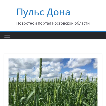
Перейти
Пульс Дона
к
содержимому
Новостной портал Ростовской области