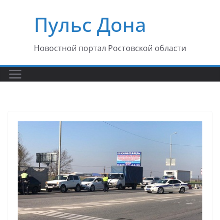
Перейти
Пульс Дона
к
содержимому
Новостной портал Ростовской области