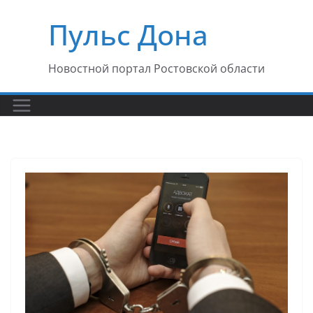
Перейти
Пульс Дона
к
содержимому
Новостной портал Ростовской области