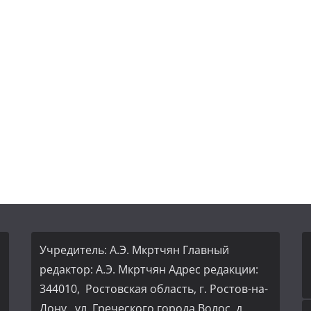
Учредитель: А.Э. Мкртчян Главный
редактор: А.Э. Мкртчян Адрес редакции:
344010, Ростовская область, г. Ростов-на-
Дону, ул. Греческого города Волос, д.