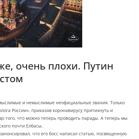
же, очень плохи. Путин
истом
 мыслимые и немыслимые неофициальные звания. Только
олога России», приказав коронавирусу притихнуть и
 до того, что можно теперь проводить парады. А теперь мы
кого почти Елбасы.
оанонсировал, что его босс написал статью, посвященную