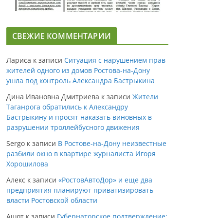
СВЕЖИЕ КОММЕНТАРИИ
Лариса
к записи
Ситуация с нарушением прав
жителей одного из домов Ростова-на-Дону
ушла под контроль Александра Бастрыкина
Дина Ивановна Дмитриева
к записи
Жители
Таганрога обратились к Александру
Бастрыкину и просят наказать виновных в
разрушении троллейбусного движения
Sergo
к записи
В Ростове-на-Дону неизвестные
разбили окно в квартире журналиста Игоря
Хорошилова
Алекс
к записи
«РостовАвтоДор» и еще два
предприятия планируют приватизировать
власти Ростовской области
Ашот
к записи
Губернаторское подтверждение: