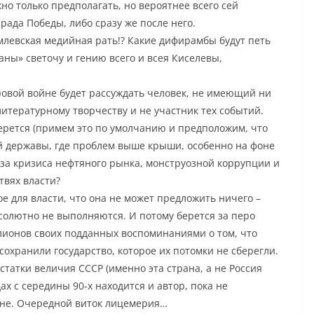
но только предполагать, но вероятнее всего сей
рада Победы, либо сразу же после него.
емлевская медийная рать!? Какие дифирамбы будут петь
ны» светочу и гению всего и всея Киселевы,
ировой войне будет рассуждать человек, не имеющий ни
литературному творчеству и не участник тех событий.
 берется (примем это по умолчанию и предположим, что
й державы, где проблем выше крыши, особенно на фоне
за кризиса нефтяного рынка, монструозной коррупции и
твях власти?
ое для власти, что она не может предложить ничего –
бсолютно не выполняются. И потому берется за перо
лионов своих подданных воспоминаниями о том, что
сохранили государство, которое их потомки не сберегли.
остатки величия СССР (именно эта страна, а не Россия
х с середины 90-х находится и автор, пока не
йне. Очередной виток лицемерия…