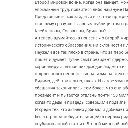
Второй мировой войне. Когда она выйдет, мож
эпохальный труд, появиться либо накануне Па
Представляете, как зайдется в экстазе прокр
ставшему сразу же «главным публицистом стра
Клейменовы, Соловьевы, Брилевы?
А теперь вдумайтесь в нонсенс – о Второй м
исторического образования, ни склонности к 
Неужели все так плохо в стране, что за перо
пишет и думает Путин сам) президент ядерно
коронавируса, выпавших доходов бюджета из-
откровенного непрофессионализма на всех ве
Видимо, действительно, плохо. И самое ужасн
обещания закончились, тем более, что они а
президент и пытается отвлечь почти 150 мил
когда-то деды и прадеды совершили подвиг и 
И среди тех, кто активно добивал и добивает 
была страной-победительницей) в первых ряда
опубликованной статьи о Второй мировой во