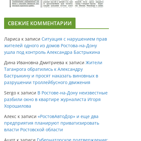
СВЕЖИЕ КОММЕНТАРИИ
Лариса
к записи
Ситуация с нарушением прав
жителей одного из домов Ростова-на-Дону
ушла под контроль Александра Бастрыкина
Дина Ивановна Дмитриева
к записи
Жители
Таганрога обратились к Александру
Бастрыкину и просят наказать виновных в
разрушении троллейбусного движения
Sergo
к записи
В Ростове-на-Дону неизвестные
разбили окно в квартире журналиста Игоря
Хорошилова
Алекс
к записи
«РостовАвтоДор» и еще два
предприятия планируют приватизировать
власти Ростовской области
Ашот
к записи
Губернаторское подтверждение: