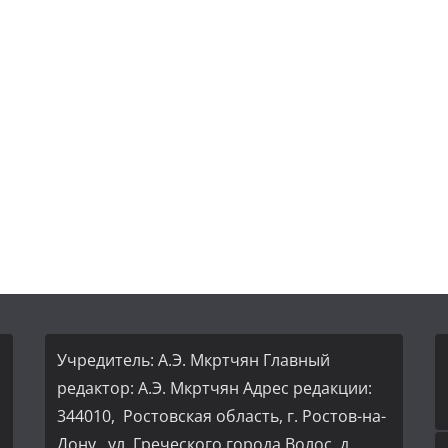
Учредитель: А.Э. Мкртчян Главный
редактор: А.Э. Мкртчян Адрес редакции:
344010, Ростовская область, г. Ростов-на-
Дону, ул. Греческого города Волос, д.