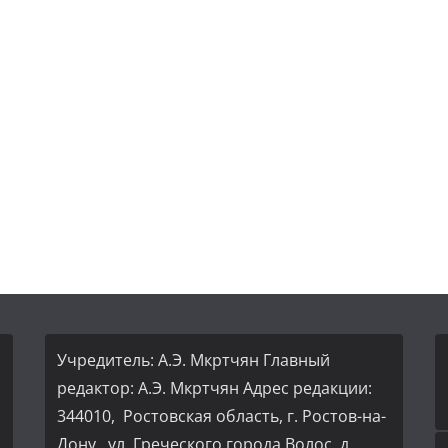
Учредитель: А.Э. Мкртчян Главный
редактор: А.Э. Мкртчян Адрес редакции:
344010, Ростовская область, г. Ростов-на-
Дону, ул. Греческого города Волос, д.