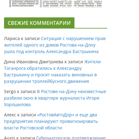
СВЕЖИЕ КОММЕНТАРИИ
Лариса
к записи
Ситуация с нарушением прав
жителей одного из домов Ростова-на-Дону
ушла под контроль Александра Бастрыкина
Дина Ивановна Дмитриева
к записи
Жители
Таганрога обратились к Александру
Бастрыкину и просят наказать виновных в
разрушении троллейбусного движения
Sergo
к записи
В Ростове-на-Дону неизвестные
разбили окно в квартире журналиста Игоря
Хорошилова
Алекс
к записи
«РостовАвтоДор» и еще два
предприятия планируют приватизировать
власти Ростовской области
Ашот
к записи
Губернаторское подтверждение: