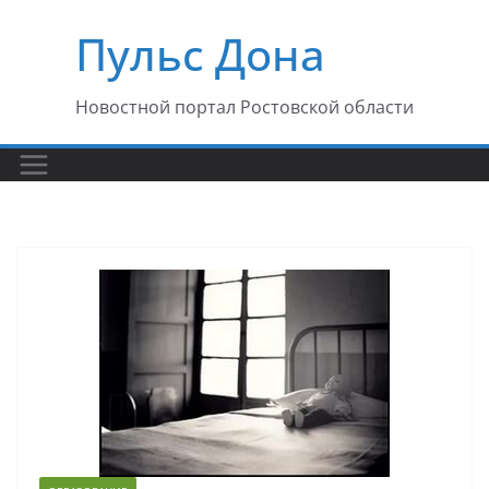
Перейти
Пульс Дона
к
содержимому
Новостной портал Ростовской области