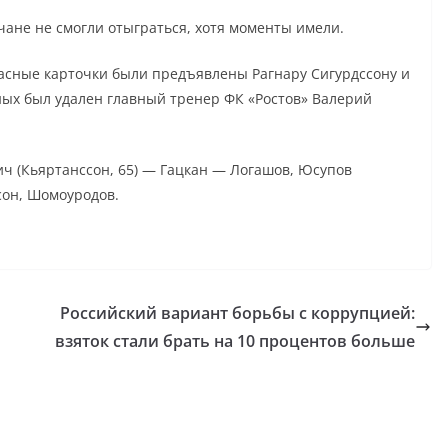
нчане не смогли отыграться, хотя моменты имели.
Красные карточки были предъявлены Рагнару Сигурдссону и
сных был удален главный тренер ФК «Ростов» Валерий
ич (Кьяртанссон, 65) — Гацкан — Логашов, Юсупов
сон, Шомоуродов.
Российский вариант борьбы с коррупцией:
взяток стали брать на 10 процентов больше