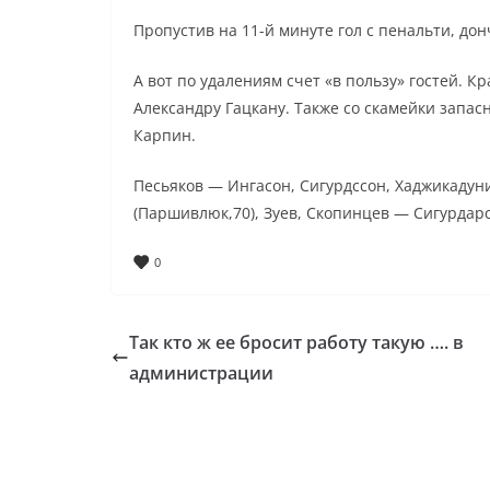
Пропустив на 11-й минуте гол с пенальти, до
А вот по удалениям счет «в пользу» гостей. 
Александру Гацкану. Также со скамейки запа
Карпин.
Песьяков — Ингасон, Сигурдссон, Хаджикадун
(Паршивлюк,70), Зуев, Скопинцев — Сигурдар
0
Так кто ж ее бросит работу такую …. в
администрации