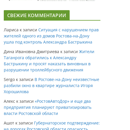
СВЕЖИЕ КОММЕНТАРИИ
Лариса
к записи
Ситуация с нарушением прав
жителей одного из домов Ростова-на-Дону
ушла под контроль Александра Бастрыкина
Дина Ивановна Дмитриева
к записи
Жители
Таганрога обратились к Александру
Бастрыкину и просят наказать виновных в
разрушении троллейбусного движения
Sergo
к записи
В Ростове-на-Дону неизвестные
разбили окно в квартире журналиста Игоря
Хорошилова
Алекс
к записи
«РостовАвтоДор» и еще два
предприятия планируют приватизировать
власти Ростовской области
Ашот
к записи
Губернаторское подтверждение:
на дорогах Ростовской области опасность