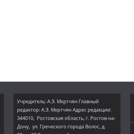
Учредитель: А.Э. Мкртчян Главный
редактор: А.Э. Мкртчян Адрес редакции:
344010, Ростовская область, г. Ростов-на-
Дону, ул. Греческого города Волос, д.