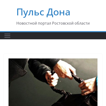
Перейти
Пульс Дона
к
содержимому
Новостной портал Ростовской области