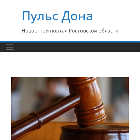
Перейти
Пульс Дона
к
содержимому
Новостной портал Ростовской области