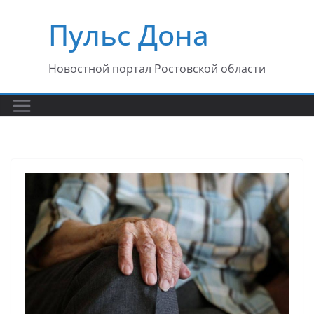
Перейти
Пульс Дона
к
содержимому
Новостной портал Ростовской области