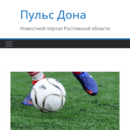
Перейти
Пульс Дона
к
содержимому
Новостной портал Ростовской области