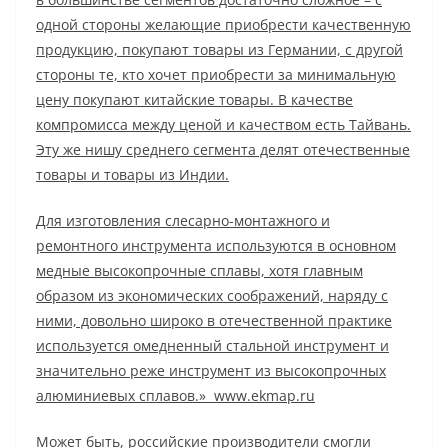
одной стороны желающие приобрести качественную
продукцию, покупают товары из Германии, с другой
стороны те, кто хочет приобрести за минимальную
цену покупают китайские товары. В качестве
компромисса между ценой и качеством есть Тайвань.
Эту же нишу среднего сегмента делят отечественные
товары и товары из Индии.
Для изготовления слесарно-монтажного и
ремонтного инструмента используются в основном
медные высокопрочные сплавы, хотя главным
образом из экономических соображений, наряду с
ними, довольно широко в отечественной практике
используется омедненный стальной инструмент и
значительно реже инструмент из высокопрочных
алюминиевых сплавов.» www.ekmap.ru
Может быть, российские производители смогли