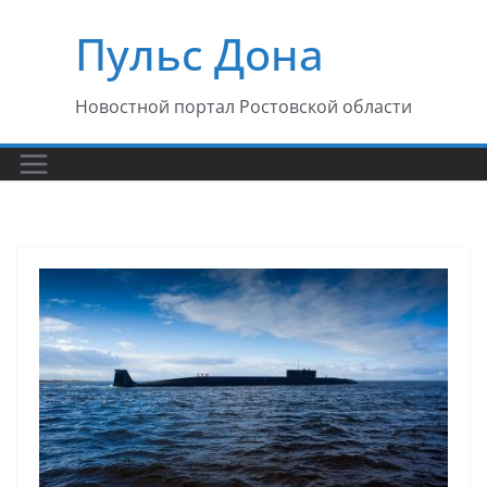
Перейти
Пульс Дона
к
содержимому
Новостной портал Ростовской области