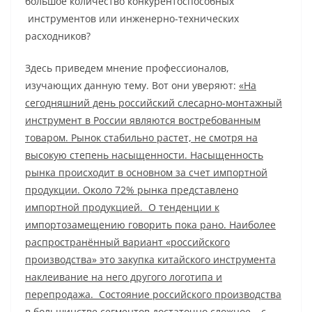
большое количество конкурентоспособных
инструментов или инженерно-технических
расходников?
Здесь приведем мнение профессионалов,
изучающих данную тему. Вот они уверяют:
«На
сегодняшний день российский слесарно-монтажный
инструмент в России являются востребованным
товаром. Рынок стабильно растет, не смотря на
высокую степень насыщенности. Насыщенность
рынка происходит в основном за счет импортной
продукции. Около 72% рынка представлено
импортной продукцией. О тенденции к
импортозамещению говорить пока рано. Наиболее
распространённый вариант «российского
производства» это закупка китайского инструмента
наклеивание на него другого логотипа и
перепродажа. Состояние российского производства
в большинстве сегментов достаточно сложное – с