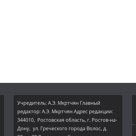
Учредитель: А.Э. Мкртчян Главный
редактор: А.Э. Мкртчян Адрес редакции:
344010, Ростовская область, г. Ростов-на-
Дону, ул. Греческого города Волос, д.