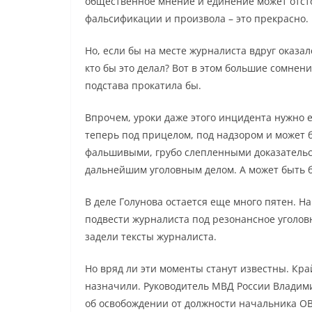
общественное мнение и единение может отст
фальсификации и произвола – это прекрасно.
Но, если бы на месте журналиста вдруг оказал
кто бы это делал? Вот в этом большие сомнен
подстава прокатила бы.
Впрочем, уроки даже этого инцидента нужно е
теперь под прицелом, под надзором и может б
фальшивыми, грубо слепленными доказательст
дальнейшим уголовным делом. А может быть 
В деле Голунова остается еще много пятен. Н
подвести журналиста под резонансное уголовн
задели тексты журналиста.
Но вряд ли эти моменты станут известны. Кр
назначили. Руководитель МВД России Владими
об освобождении от должности начальника О