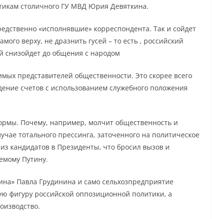
отикам столичного ГУ МВД Юрия Девяткина.
редственно «исполнявшие» корреспондента. Так и сойдет
мого верху, не дразнить гусей – то есть , российский
й снизойдет до общения с народом
мых представителей общественности. Это скорее всего
едение счетов с использованием служебного положения
ормы. Почему, например, молчит общественность и
учае тотального прессинга, заточенного на политическое
из кандидатов в Президенты, что бросил вызов и
емому Путину.
ина» Павла Грудинина и само сельхозпредприятие
ую фигуру российской оппозиционной политики, а
оизводство.