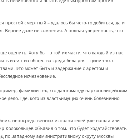
оять невиновного и встать единым фронтом против
ся простой смертный – удалось бы чего-то добиться, да и
ия. Вернее даже не сомнения. А полная уверенность, что
ще оценить. Хотя бы в той их части, что каждый из нас
ыть изъят из общества среди бела дня – цинично, с
вами. Это может быть и задержание с арестом и
бесследное исчезновение.
апример, фамилии тех, кто дал команду наркополицейским
ое дело. Где, кого из властьимущих очень болезненно
айних, непосредственных исполнителей уже нашли или
р Колокольцев объявил о том, что будет ходатайствовать
ВД по Западному административному округу Москвы