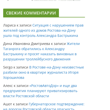
СВЕЖИЕ КОММЕНТАРИИ
Лариса
к записи
Ситуация с нарушением прав
жителей одного из домов Ростова-на-Дону
ушла под контроль Александра Бастрыкина
Дина Ивановна Дмитриева
к записи
Жители
Таганрога обратились к Александру
Бастрыкину и просят наказать виновных в
разрушении троллейбусного движения
Sergo
к записи
В Ростове-на-Дону неизвестные
разбили окно в квартире журналиста Игоря
Хорошилова
Алекс
к записи
«РостовАвтоДор» и еще два
предприятия планируют приватизировать
власти Ростовской области
Ашот
к записи
Губернаторское подтверждение:
на дорогах Ростовской области опасность