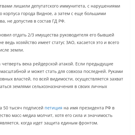
твами лишили депутатского иммунитета, с нарушениями
о корпуса города Видное, а затем с еще большими
, не допустив в состав ГД РФ.
новил отдать 2/3 имущества руководителя его бывшей
е ведь хозяйство имеет статус ЗАО, касается это и всего
исле земли.
а четверть века рейдерской атакой. Если предыдущие
 масштабной и может стать для совхоза последней. Руками
вных властей, по всей видимости, осуществляется захват
ваться землями сельхозназначения в своих личных
ка 50 тысяч подписей
петиция
на имя президента РФ в
ество масс-медиа молчит, хотя его сила и значимость
является, когда идет защита единым фронтом.