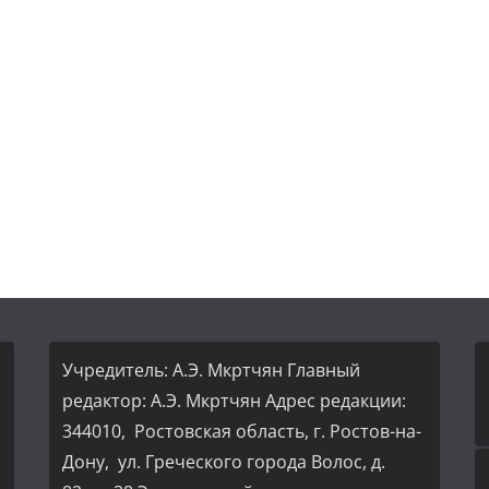
Учредитель: А.Э. Мкртчян Главный
редактор: А.Э. Мкртчян Адрес редакции:
344010, Ростовская область, г. Ростов-на-
Дону, ул. Греческого города Волос, д.