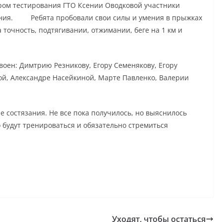
ром тестирования ГТО Ксении Оводковой участники
ания. Ребята пробовали свои силы и умения в прыжках
а точность, подтягивании, отжимании, беге на 1 км и
оен: Димтрию Резникову, Егору Семенякову, Егору
вой, Александре Насейкиной, Марте Павленко, Валерии
 состязания. Не все пока получилось, но выяснилось
 будут тренироваться и обязательно стремиться
Уходят, чтобы остаться