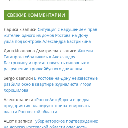
СВЕЖИЕ КОММЕНТАРИИ
Лариса
к записи
Ситуация с нарушением прав
жителей одного из домов Ростова-на-Дону
ушла под контроль Александра Бастрыкина
Дина Ивановна Дмитриева
к записи
Жители
Таганрога обратились к Александру
Бастрыкину и просят наказать виновных в
разрушении троллейбусного движения
Sergo
к записи
В Ростове-на-Дону неизвестные
разбили окно в квартире журналиста Игоря
Хорошилова
Алекс
к записи
«РостовАвтоДор» и еще два
предприятия планируют приватизировать
власти Ростовской области
Ашот
к записи
Губернаторское подтверждение:
на дорогах Ростовской области опасность