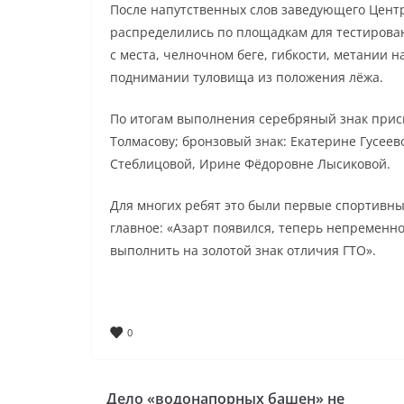
После напутственных слов заведующего Цент
распределились по площадкам для тестиров
с места, челночном беге, гибкости, метании н
поднимании туловища из положения лёжа.
По итогам выполнения серебряный знак присв
Толмасову; бронзовый знак: Екатерине Гусее
Стеблицовой, Ирине Фёдоровне Лысиковой.
Для многих ребят это были первые спортивные
главное: «Азарт появился, теперь непременно
выполнить на золотой знак отличия ГТО».
0
Дело «водонапорных башен» не