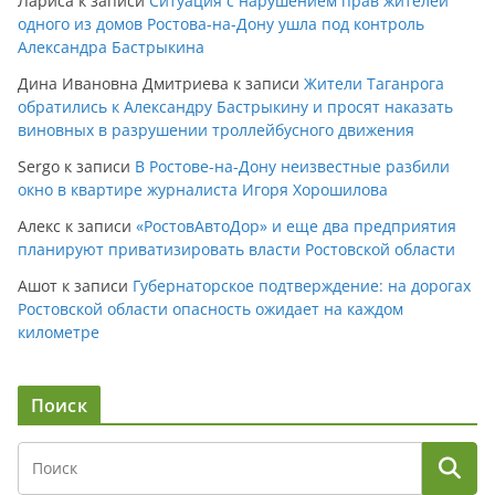
Лариса
к записи
Ситуация с нарушением прав жителей
одного из домов Ростова-на-Дону ушла под контроль
Александра Бастрыкина
Дина Ивановна Дмитриева
к записи
Жители Таганрога
обратились к Александру Бастрыкину и просят наказать
виновных в разрушении троллейбусного движения
Sergo
к записи
В Ростове-на-Дону неизвестные разбили
окно в квартире журналиста Игоря Хорошилова
Алекс
к записи
«РостовАвтоДор» и еще два предприятия
планируют приватизировать власти Ростовской области
Ашот
к записи
Губернаторское подтверждение: на дорогах
Ростовской области опасность ожидает на каждом
километре
Поиск