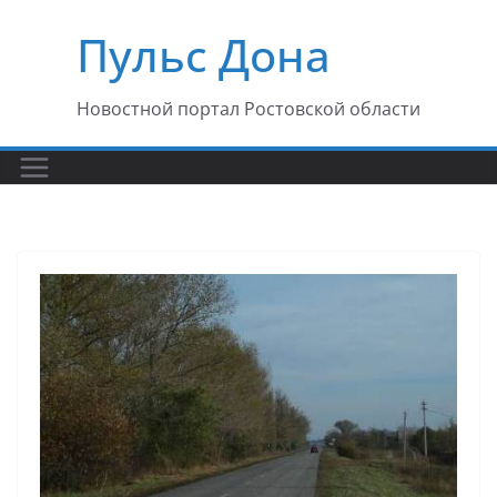
Перейти
Пульс Дона
к
содержимому
Новостной портал Ростовской области