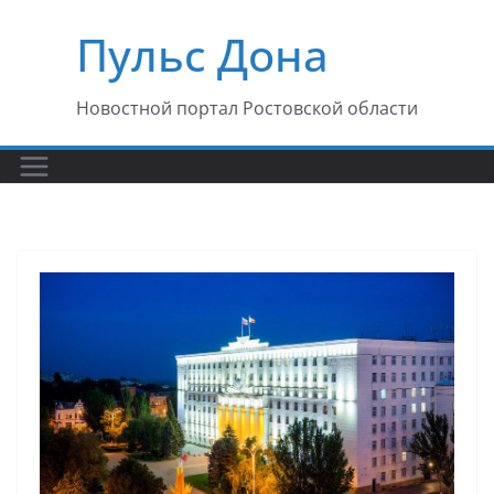
Перейти
Пульс Дона
к
содержимому
Новостной портал Ростовской области