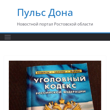
Перейти
Пульс Дона
к
содержимому
Новостной портал Ростовской области