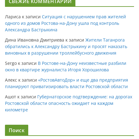
СВЕЖИЕ КОММЕНТАРИИ
Лариса
к записи
Ситуация с нарушением прав жителей
одного из домов Ростова-на-Дону ушла под контроль
Александра Бастрыкина
Дина Ивановна Дмитриева
к записи
Жители Таганрога
обратились к Александру Бастрыкину и просят наказать
виновных в разрушении троллейбусного движения
Sergo
к записи
В Ростове-на-Дону неизвестные разбили
окно в квартире журналиста Игоря Хорошилова
Алекс
к записи
«РостовАвтоДор» и еще два предприятия
планируют приватизировать власти Ростовской области
Ашот
к записи
Губернаторское подтверждение: на дорогах
Ростовской области опасность ожидает на каждом
километре
Поиск