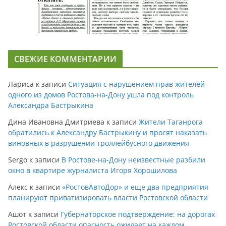
СВЕЖИЕ КОММЕНТАРИИ
Лариса
к записи
Ситуация с нарушением прав жителей
одного из домов Ростова-на-Дону ушла под контроль
Александра Бастрыкина
Дина Ивановна Дмитриева
к записи
Жители Таганрога
обратились к Александру Бастрыкину и просят наказать
виновных в разрушении троллейбусного движения
Sergo
к записи
В Ростове-на-Дону неизвестные разбили
окно в квартире журналиста Игоря Хорошилова
Алекс
к записи
«РостовАвтоДор» и еще два предприятия
планируют приватизировать власти Ростовской области
Ашот
к записи
Губернаторское подтверждение: на дорогах
Ростовской области опасность ожидает на каждом