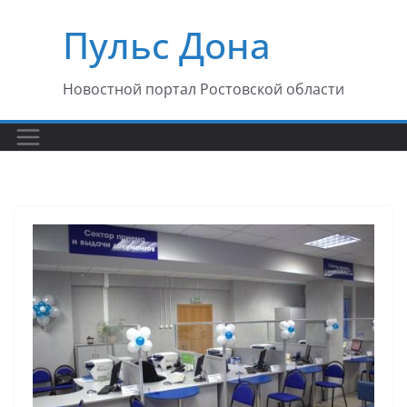
Перейти
Пульс Дона
к
содержимому
Новостной портал Ростовской области