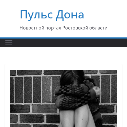
Перейти
Пульс Дона
к
содержимому
Новостной портал Ростовской области