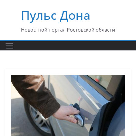
Перейти
Пульс Дона
к
содержимому
Новостной портал Ростовской области