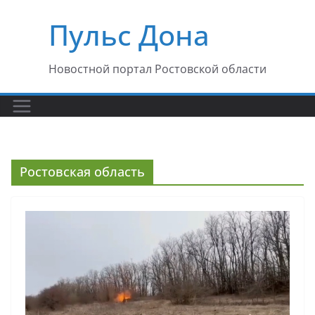
Перейти
Пульс Дона
к
содержимому
Новостной портал Ростовской области
Ростовская область