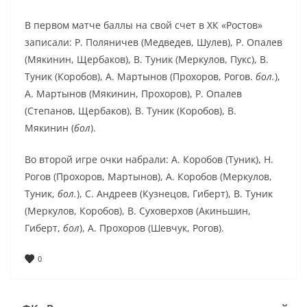
В первом матче баллы на свой счет в ХК «Ростов»
записали: Р. Поляничев (Медведев, Шулев), Р. Опалев
(Мякинин, Щербаков), В. Туник (Меркулов, Пукс), В.
Туник (Коробов), А. Мартынов (Прохоров, Рогов.
бол.
),
А. Мартынов (Мякинин, Прохоров), Р. Опалев
(Степанов, Щербаков), В. Туник (Коробов), В.
Мякинин (
бол
).
Во второй игре очки набрали: А. Коробов (Туник), Н.
Рогов (Прохоров, Мартынов), А. Коробов (Меркулов,
Туник,
бол.
), С. Андреев (Кузнецов, Гиберт), В. Туник
(Меркулов, Коробов), В. Суховерхов (Акиньшин,
Гиберт,
бол
), А. Прохоров (Шевчук, Рогов).
0