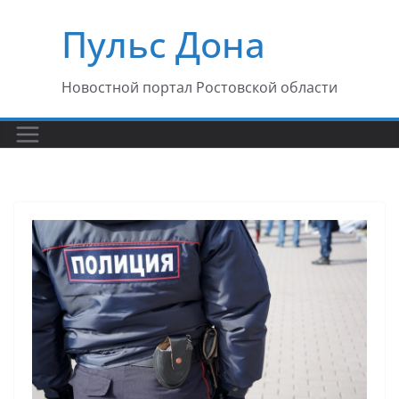
Перейти
Пульс Дона
к
содержимому
Новостной портал Ростовской области