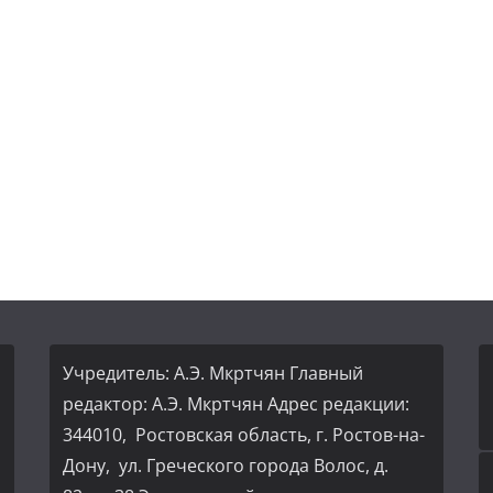
Учредитель: А.Э. Мкртчян Главный
редактор: А.Э. Мкртчян Адрес редакции:
344010, Ростовская область, г. Ростов-на-
Дону, ул. Греческого города Волос, д.