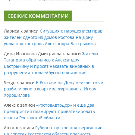
СВЕЖИЕ КОММЕНТАРИИ
Лариса
к записи
Ситуация с нарушением прав
жителей одного из домов Ростова-на-Дону
ушла под контроль Александра Бастрыкина
Дина Ивановна Дмитриева
к записи
Жители
Таганрога обратились к Александру
Бастрыкину и просят наказать виновных в
разрушении троллейбусного движения
Sergo
к записи
В Ростове-на-Дону неизвестные
разбили окно в квартире журналиста Игоря
Хорошилова
Алекс
к записи
«РостовАвтоДор» и еще два
предприятия планируют приватизировать
власти Ростовской области
Ашот
к записи
Губернаторское подтверждение:
на дорогах Ростовской области опасность