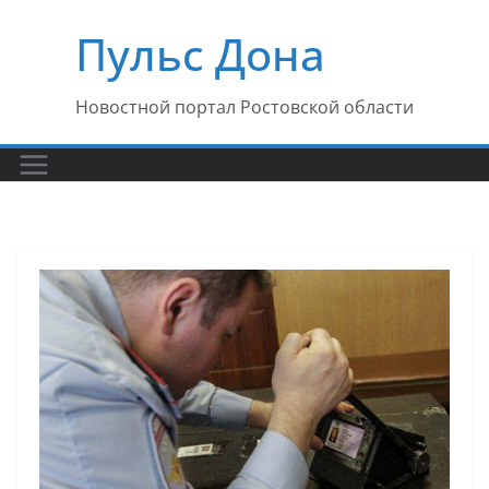
Перейти
Пульс Дона
к
содержимому
Новостной портал Ростовской области