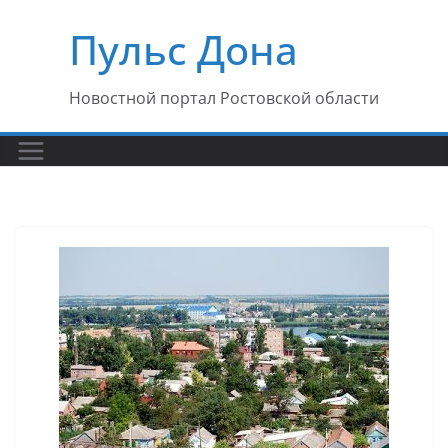
Перейти
Пульс Дона
к
содержимому
Новостной портал Ростовской области