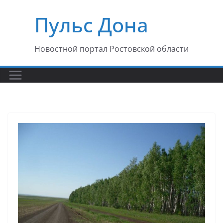
Перейти
Пульс Дона
к
содержимому
Новостной портал Ростовской области