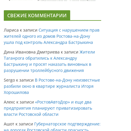
СВЕЖИЕ КОММЕНТАРИИ
Лариса
к записи
Ситуация с нарушением прав
жителей одного из домов Ростова-на-Дону
ушла под контроль Александра Бастрыкина
Дина Ивановна Дмитриева
к записи
Жители
Таганрога обратились к Александру
Бастрыкину и просят наказать виновных в
разрушении троллейбусного движения
Sergo
к записи
В Ростове-на-Дону неизвестные
разбили окно в квартире журналиста Игоря
Хорошилова
Алекс
к записи
«РостовАвтоДор» и еще два
предприятия планируют приватизировать
власти Ростовской области
Ашот
к записи
Губернаторское подтверждение:
на дорогах Ростовской области опасность