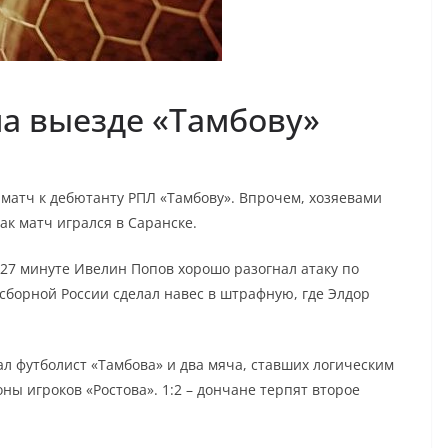
на выезде «Тамбову»
 матч к дебютанту РПЛ «Тамбову». Впрочем, хозяевами
к матч игрался в Саранске.
 27 минуте Ивелин Попов хорошо разогнал атаку по
 сборной России сделал навес в штрафную, где Элдор
л футболист «Тамбова» и два мяча, ставших логическим
ы игроков «Ростова». 1:2 – дончане терпят второе