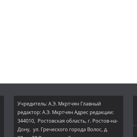
Учредитель: А.Э. Мкртчян Главный
редактор: А.Э. Мкртчян Адрес редакции:
344010, Ростовская область, г. Ростов-на-
Дону, ул. Греческого города Волос, д.