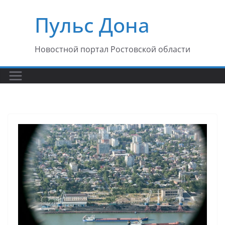
Перейти
Пульс Дона
к
содержимому
Новостной портал Ростовской области